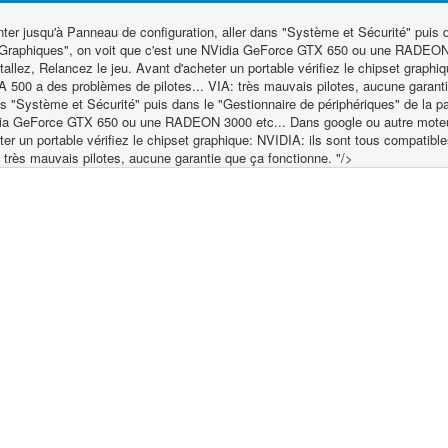
ter jusqu'à Panneau de configuration, aller dans "Système et Sécurité" puis d
tes Graphiques", on voit que c'est une NVidia GeForce GTX 650 ou une RADEON
lez, Relancez le jeu. Avant d'acheter un portable vérifiez le chipset graphiq
500 a des problèmes de pilotes... VIA: très mauvais pilotes, aucune garant
s "Système et Sécurité" puis dans le "Gestionnaire de périphériques" de la pa
Vidia GeForce GTX 650 ou une RADEON 3000 etc... Dans google ou autre moteur
er un portable vérifiez le chipset graphique: NVIDIA: ils sont tous compatibl
très mauvais pilotes, aucune garantie que ça fonctionne. "/>