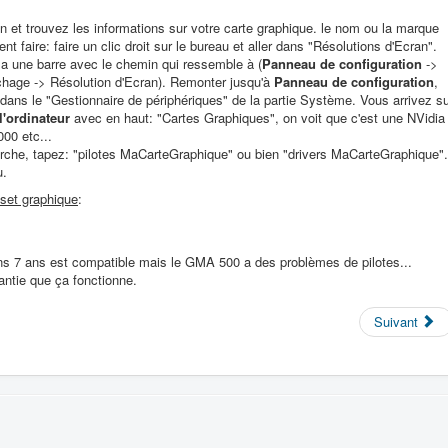
n et trouvez les informations sur votre carte graphique. le nom ou la marque
 faire: faire un clic droit sur le bureau et aller dans "Résolutions d'Ecran".
 y a une barre avec le chemin qui ressemble à (
Panneau de configuration
->
chage -> Résolution d'Ecran). Remonter jusqu'à
Panneau de configuration
,
 dans le "Gestionnaire de périphériques" de la partie Système. Vous arrivez s
l'ordinateur
avec en haut: "Cartes Graphiques", on voit que c'est une NVidia
0 etc...
rche, tapez: "pilotes MaCarteGraphique" ou bien "drivers MaCarteGraphique".
u.
pset graphique
:
ns 7 ans est compatible mais le GMA 500 a des problèmes de pilotes...
antie que ça fonctionne.
Suivant