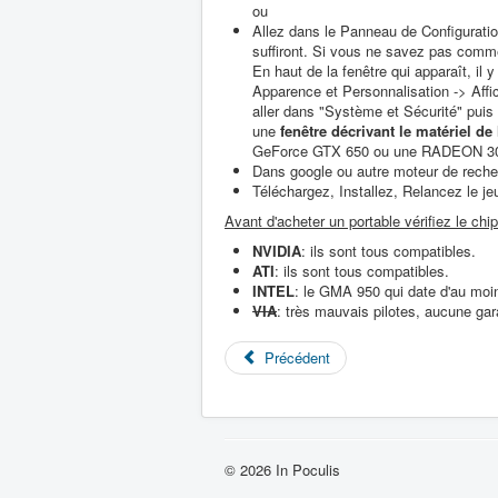
ou
Allez dans le Panneau de Configuratio
suffiront. Si vous ne savez pas comment
En haut de la fenêtre qui apparaît, il
Apparence et Personnalisation -> Affi
aller dans "Système et Sécurité" puis
une
fenêtre décrivant le matériel de 
GeForce GTX 650 ou une RADEON 300
Dans google ou autre moteur de reche
Téléchargez, Installez, Relancez le je
Avant d'acheter un portable vérifiez le chi
NVIDIA
: ils sont tous compatibles.
ATI
: ils sont tous compatibles.
INTEL
: le GMA 950 qui date d'au moi
VIA
: très mauvais pilotes, aucune gar
Précédent
© 2026 In Poculis